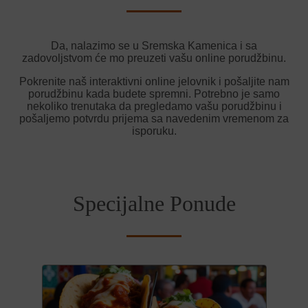
Da, nalazimo se u Sremska Kamenica i sa
zadovoljstvom će mo preuzeti vašu online porudžbinu.
Pokrenite naš interaktivni online jelovnik i pošaljite nam
porudžbinu kada budete spremni. Potrebno je samo
nekoliko trenutaka da pregledamo vašu porudžbinu i
pošaljemo potvrdu prijema sa navedenim vremenom za
isporuku.
Specijalne Ponude