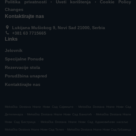
.
.
Politika privatnosti
Uveti korištenja
Cookie Policy
Changes
Kontaktirajte nas
Lukijana Mušickog 9, Novi Sad 21000, Serbia
+381 63 7715665
Links
Jelovnik
Specijalne Ponude
Rezervacije stola
Porudžbina unapred
Kontaktirajte nas
.
Meksička Dostava Hrane Нови Сад Сајмиште
Meksička Dostava Hrane Нови Сад
.
.
Детелинара
Meksička Dostava Hrane Нови Сад Банатић
Meksička Dostava Hrane
.
.
Нови Сад Бистрица
Meksička Dostava Hrane Нови Сад Адамовићево насеље
.
Meksička Dostava Hrane Нови Сад Телеп
Meksička Dostava Hrane Нови Сад Грбавица