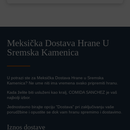
Meksička Dostava Hrane U
Sremska Kamenica
U potrazi ste za Meksička Dostava Hrane u Sremska
Kamenica? Ne ume niti ima vremena svako pripremiti hranu.
Kada želite biti usluženi kao kralj, COMIDA SANCHEZ je vaš
najbolji izbor.
Jednostavno birajte opciju "Dostava" pri zaključivanju vaše
porudžbine i opustite se dok vam hranu spremimo i dostavimo.
Iznos dostave