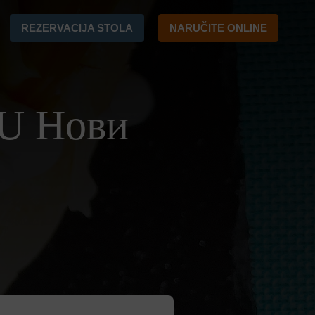
REZERVACIJA STOLA
NARUČITE ONLINE
 U Нови