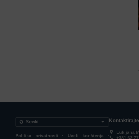
Kontaktirajt
Lukijana M
.
.
Politika privatnosti
Uveti korištenja
+381 63 7