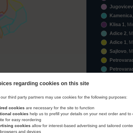
Jugovicev
Kamenica
Klisa 1
, M
Adice 2
, 
Adice 1
, 
Sajlovo
, 
Petrovara
Petrovara
Veternik 2
ices regarding cookies on this site
Klisa 2
, M
Veternik 1
our third party partners may use cookies for the following purposes:
Zrenjanins
ired cookies
are necessary for the site to function
Klisa 3
, M
tional cookies
help us to prefill your details on your next order and to
ite for easy reordering
Rumenka
rtising cookies
allow for interest-based advertising and tailored conte
Popovica
 browsers and devices