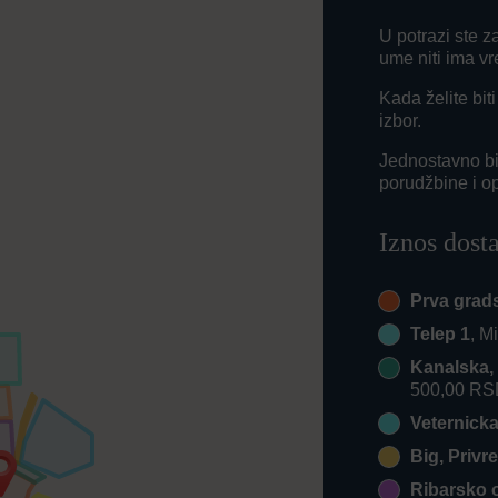
U potrazi ste
ume niti ima v
Kada želite bi
izbor.
Jednostavno bir
porudžbine i o
Iznos dost
Prva grad
Telep 1
, M
Kanalska, 
500,00 R
Veternick
Big, Privr
Ribarsko 