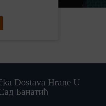
čka Dostava Hrane U
Сад Банатић