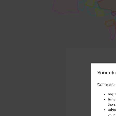
Your cho
Oracle and 
requ
func
the s
adve
your