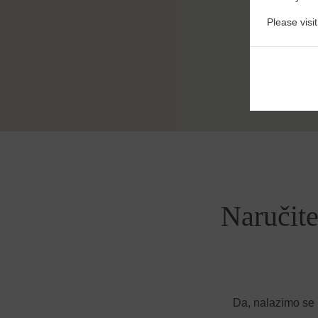
Please visi
Naručit
Da, nalazimo se 